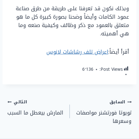
وبذلك نكون قد تعرفنا على طريقة من طرق صناعة
عمود الكامات وأيضاً وضحنا بصورة كبيرة كل ما هو
متعلق بالعمود مع ذكر وظائف وكيفية صنعه وما
هي أهميته.
أقرأ أيضاً:
اعراض تلف رشاشات لانوس
6٬136
Post Views:
تصفّح
السابق
التالي
تويوتا فورتشنر مواصفات
المارش بيعطل ما السبب
المقالات
وسعرها