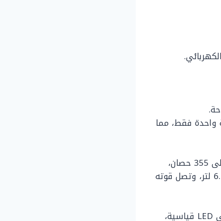
ة.
واحدة فقط، مما
المحرك ذات دفع رباعي به ثماني إسطوانات تبلغ سعته 5.3 لتر وتصل قوته إلى 355 حصان،
ويصل عزم الدوران إلى 383 رطل، وباقي الثمان أسطوانات سعته تصل إلى 6.2 لتر، وتصل قوته
ذات تصميم جريء وتحديث للواجهة الأمامية من حيث المصابيح الأمامية فهي LED قياسية،