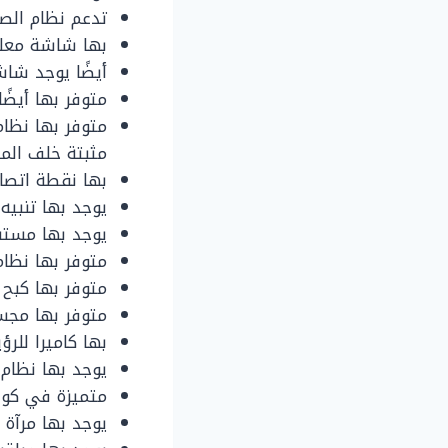
تدعم نظام الصوت Bose مع وجود 10مكبر
بها شاشة معلومات مقاسها 8 بوصة وتأتي
أيضًا يوجد شاشة عرض مقاسها 15 
متوفر بها أيضًا ش
مثبتة خلف المق
بها نقطة اتصال
يوجد بها تنبيه
يوجد بها مستش
متوفر بها نظام
متوفر بها كبح 
متوفر بها مجس
بها كاميرا للر
يوجد بها نظام 
متميزة في كون
يوجد بها مرآة ك