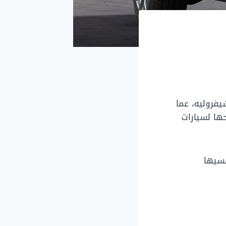
شيفروليه، عما
حها لسيارات
ها، ومنافسيها