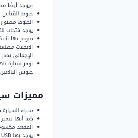
ويوجد أيضًا مصاب
جنوط القياس في السيارة 18 
الجنوط مصنوع من
يوجد فتحات للت
متوفر بها شبك
الإجمالي يصل ل 6.7 بو
جلوس البالغين.
مميزات سيارة
محرك السيارة 
كما أنها تتميز بحجم الش
المقعد مكسوة 
يوجد بها USB وبلوتوث.