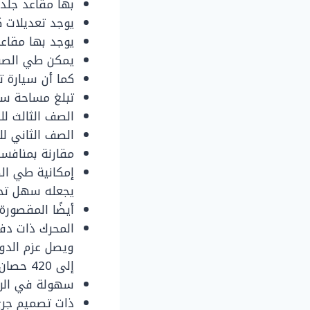
بها مقاعد جلد
يوجد تعديلات ك
يوجد بها مقاعد
يمكن طي الصف ا
كما أن سيارة تاهو 2021 عجله القيادة بها أيضًا مدفأة وأيضًا قابل
تبلغ مساحة سيارة تاهو 021
الصف الثالث للسيارة 72.6
الصف الثاني للسيارة 112.9 قدم مكعب عند
مقارنة بمنافس
إمكانية طي ال
يجعله سهل تحم
أيضًا المقصورة 
إلى 420 حصان، ويصل عزم الدوران إلى 460 رطل.
سهولة في الرك