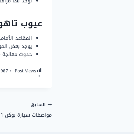
يوجد بها مراقبة
عيوب تاهو 021
المقاعد الأمامي
يوجد بعض المو
حدوث معالجة 
٬987
Post Views:
تصفّح
السابق
مواصفات سيارة يوكن 2021 الحديثة
المقالات