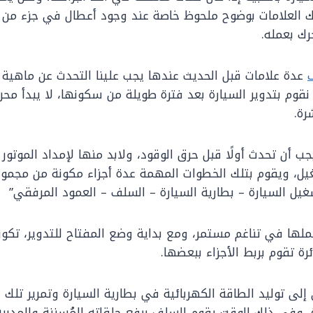
تلك العلامات بوضوح ملحوظ خاصة عند وجود أعطال في جزء من أ
رك بعمله.
عدة علامات قبل الحديث عندها يجب علينا التحدث عن ماهية
نقوم بتدوير السيارة بعد فترة طويلة من سكونها، لا يبدأ محر
رة.
 أن تحدث أولًا قبل حرق الوقود، ولابد منها لإمداد الموتور ب
يل، ويقوم بتلك الخطوات المهمة عدة أجزاء مكونة من مجموع
يل السيارة – بطارية السيارة – السلف – العمود المرفقي”
عملها في تناغم مستمر، ومع بداية وضع المفتاح للتدوير، تكون
ئرة تقوم بربط الأجزاء ببعضها.
إلى توليد الطاقة الكهربائية في بطارية السيارة وتمرير تلك
ة، وفي ذلك الوقت يقوم السلف برفع حلقاته المُسننة والمدبب