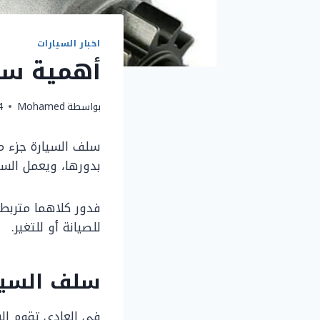
اخبار السيارات
أهمية سل
بواسطة
Mohamed
4 أغسطس
سلف السيارة جزء من
بدورها، ويعمل السل
فدور كلاهما متربط ب
للصيانة أو للتغير.
سلف السيا
في العادي تقوم الس