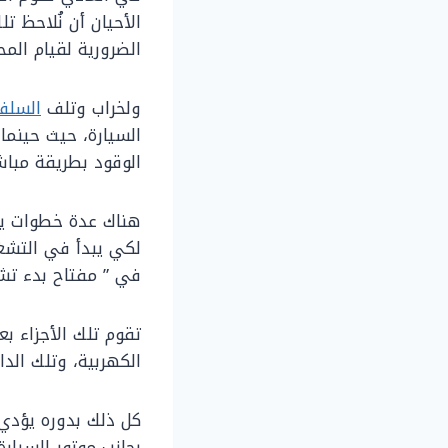
الأحيان أن نُلاحظ 
الضرورية لقيام المح
ولخراب وتلف
السلف
السيارة، حيث حينما 
الوقود بطريقة مباش
هناك عدة خطوات يجب
لكي يبدأ في التشغ
في ” مفتاح بدء تشغ
تقوم تلك الأجزاء ب
الكهربية، وتلك الدا
كل ذلك بدوره يؤدي 
بجانب موتور السيار