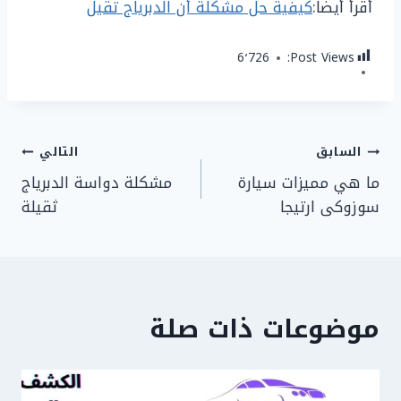
أقرأ أيضاً:
كيفية حل مشكلة أن الدبرياج تقيل
6٬726
Post Views:
تصفّح
السابق
التالي
ما هي مميزات سيارة
مشكلة دواسة الدبرياج
المقالات
سوزوكى ارتيجا
ثقيلة
موضوعات ذات صلة