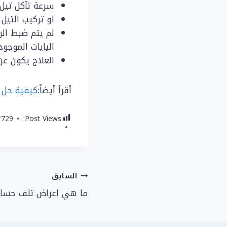
سرعة تآكل تيل
او تركيب التيل
لم يتم ضبط ال
اليايات الموجو
العلاج يكون عن
أقرأ أيضاً:
كيفية حل م
٬729
Post Views:
تصفّح
السابق
ما هي اعراض تلف حساس
المقالات