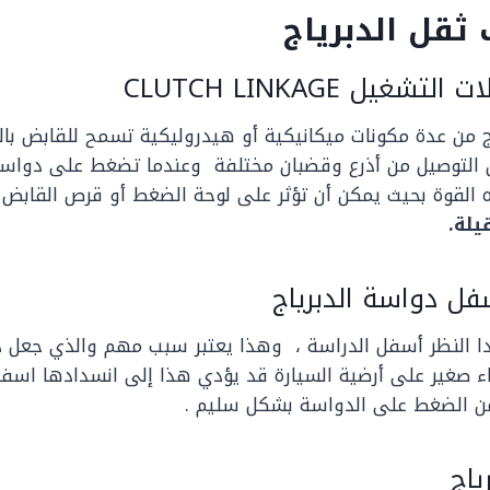
ثقل الدبرياج
يل CLUTCH LINKAGE
ج من عدة مكونات ميكانيكية أو هيدروليكية تسمح للقابض با
ن التوصيل من أذرع وقضبان مختلفة وعندما تضغط على دواس
القوة بحيث يمكن أن تؤثر على لوحة الضغط أو قرص القابض
يلة.
فل دواسة الدبرياج
بدا النظر أسفل الدراسة ، وهذا يعتبر سبب مهم والذي جعل
د
ء صغير على أرضية السيارة قد يؤدي هذا إلى انسدادها اسفل
ن الضغط على الدواسة بشكل سليم .
رياج