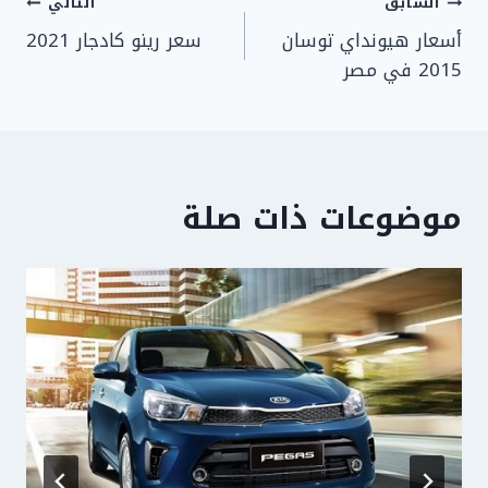
تصفّح
السابق
التالي
أسعار هيونداي توسان
سعر رينو كادجار 2021
المقالات
2015 في مصر
موضوعات ذات صلة