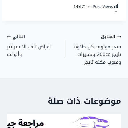
14٬671
Post Views:
تصفّح
السابق
التالي
سعر موتوسيكل حلاوة
اعراض تلف الاسبراتير
المقالات
تايجر 200cc ومميزات
وأنواعه
وعيوب مكنه تايجر
موضوعات ذات صلة