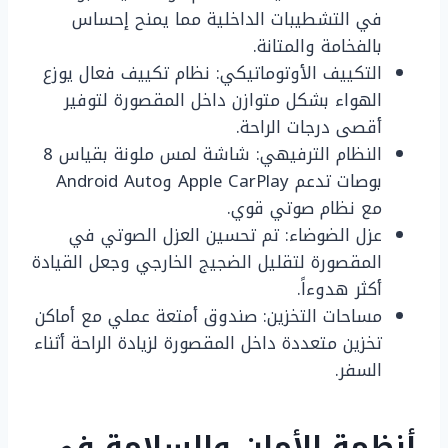
في التشطيبات الداخلية مما يمنح إحساس
بالفخامة والمتانة.
التكييف الأوتوماتيكي: نظام تكييف فعال يوزع
الهواء بشكل متوازن داخل المقصورة لتوفير
أقصى درجات الراحة.
النظام الترفيهي: شاشة لمس ملونة بقياس 8
بوصات تدعم Apple CarPlay وAndroid Auto
مع نظام صوتي قوي.
عزل الضوضاء: تم تحسين العزل الصوتي في
المقصورة لتقليل الضجيج الخارجي وجعل القيادة
أكثر هدوءاً.
مساحات التخزين: صندوق أمتعة عملي مع أماكن
تخزين متعددة داخل المقصورة لزيادة الراحة أثناء
السفر.
أنظمة الأمان والسلامة في