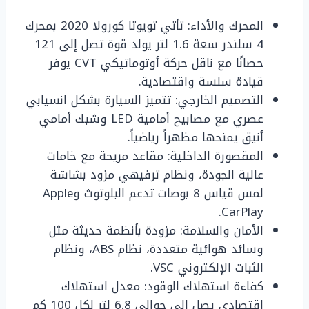
المحرك والأداء: تأتي تويوتا كورولا 2020 بمحرك
4 سلندر سعة 1.6 لتر يولد قوة تصل إلى 121
حصانًا مع ناقل حركة أوتوماتيكي CVT يوفر
قيادة سلسة واقتصادية.
التصميم الخارجي: تتميز السيارة بشكل انسيابي
عصري مع مصابيح أمامية LED وشبك أمامي
أنيق يمنحها مظهراً رياضياً.
المقصورة الداخلية: مقاعد مريحة مع خامات
عالية الجودة، ونظام ترفيهي مزود بشاشة
لمس قياس 8 بوصات تدعم البلوتوث وApple
CarPlay.
الأمان والسلامة: مزودة بأنظمة حديثة مثل
وسائد هوائية متعددة، نظام ABS، ونظام
الثبات الإلكتروني VSC.
كفاءة استهلاك الوقود: معدل استهلاك
اقتصادي يصل إلى حوالي 6.8 لتر لكل 100 كم