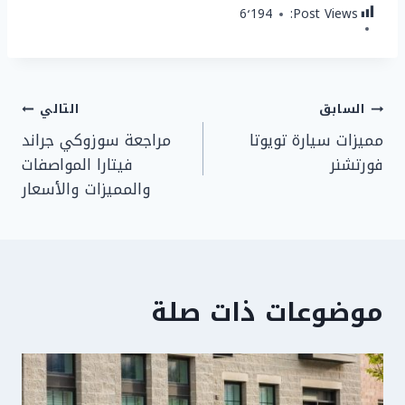
6٬194
Post Views:
تصفّح
السابق
التالي
مميزات سيارة تويوتا
مراجعة سوزوكي جراند
المقالات
فورتشنر
فيتارا المواصفات
والمميزات والأسعار
موضوعات ذات صلة