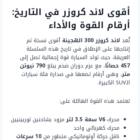
أقوى لاند كروزر في التاريخ:
أرقام القوة والأداء
تُعد
لاند كروزر 300 الهجينة
أقوى نسخة تم
إنتاجها على الإطلاق في تاريخ هذه السلسلة
العريقة. حيث تولد السيارة قوة إجمالية تصل إلى
457 حصانًا
، مع عزم دوران ضخم يبلغ
790 نيوتن
متر
، وهي أرقام تضعها في صدارة فئة سيارات
الـSUV الكبيرة.
تعتمد هذه القوة الهائلة على:
محرك
V6 سعة 3.5 لتر
مزود بشاحنين توربينيين
محرك كهربائي واحد
ناقل حركة أوتوماتيكي متطور من
10 سرعات