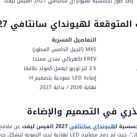
رصد صور تجسسية لهيونداي سانتافي 2027 الفيس ليفت
المتوقعة لهيونداي سانتافي 2027
التفاصيل المسربة
MX5 (الجيل الخامس المطور)
EREV (كهربائي بمدى ممتد)
2.5 لتر توربو (يعمل كمولد طاقة)
إضاءة LED عمودية بتصميم H
نهاية 2026 / بداية 2027
ذري في التصميم والإضاءة
سسية ل
هيونداي سانتافي
2027 الفيس ليفت
عن ملامح 
 مصابيح LED نهارية تحت التمويه لتشكل حرف