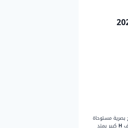
بصرية مستوحاة
H
كبير يمتد