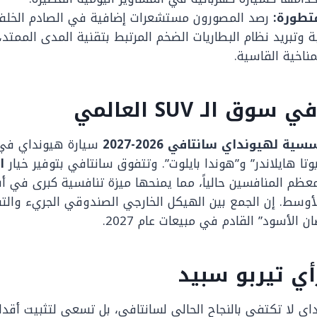
متطورة:
رصد المصورون مستشعرات إضافية في الصادم الخلفي
وتبريد نظام البطاريات الضخم المرتبط بتقنية المدى الممتد،
ناخية القاسية.
ق الـ SUV العالمي
 لهيونداي سانتافي 2026-2027
سيارة هيونداي في
تا هايلاندر” و”هوندا بايلوت”. وتتفوق سانتافي بتوفير خيار
ا
معظم المنافسين حالياً، مما يمنحها ميزة تنافسية كبرى في أ
أوسط. إن الجمع بين الهيكل الخارجي الصندوقي الجريء والت
ن الأسود” القادم في مبيعات عام 2027.
أي تيربو سبيد
ي لا تكتفي بالنجاح الحالي لسانتافي، بل تسعى لتثبيت أقدامه