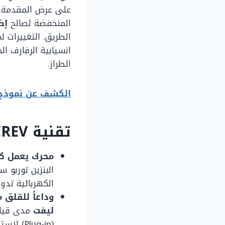
على عرض المقدمة. أ
المنخفضة لصالح
إض
الطريق. التغييرات 
انسيابية الرفارف ال
الطراز.
الكشف عن نموذج أ
تقنية EREV: سر القوة في سانتافي 2027
محرك يعمل كم
الكهربائية تدوي
وداعاً للقلق 
ليفت
مدى قيادة
(Plug-in) لاستخدامها كسيارة كهربائية في المشاوير اليومية القصيرة.