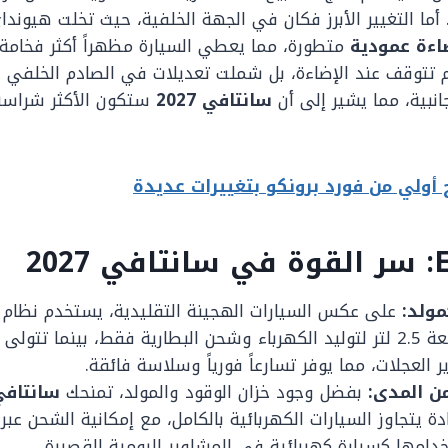
ما التغيير الأبرز فكان في الجهة الخلفية، حيث تخلت هيوندا
اءة عمودية
متطورة، مما يعطي السيارة مظهراً أكثر فخامة
لم تتوقف عند الإضاءة، بل شملت تعديلات في الصادم الخلفي 
جانبية، مما يشير إلى أن
سانتافي 2027
ستكون الأكثر شراسة
ولي من فورد برونكو بتغييرات عديدة
ولد:
على عكس السيارات الهجينة التقليدية، يستخدم نظام
البنزين توربو سعة 2.5 لتر لتوليد الكهرباء وشحن البطارية فقط، بينما تتو
ر العجلات، مما يوفر تسارعاً فورياً وسلاسة فائقة.
من المدى:
بفضل وجود خزان الوقود والمولد، تمنحك
 يتجاوز السيارات الكهربائية بالكامل، مع إمكانية الشحن عبر