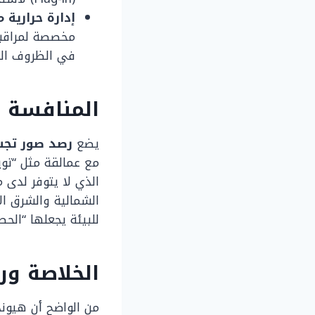
إدارة حرارية 
مخصصة لمراقبة 
في الظروف الم
المنافسة في سو
يضع
رصد صور تجسسية
مع عمالقة مثل “تويو
الذي لا يتوفر لدى 
الشمالية والشرق ال
للبيئة يجعلها “الحصا
الخلاصة ور
من الواضح أن هيوندا