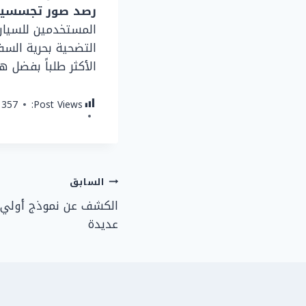
رصد صور تجسسية لهيوند
الأكثر طلباً بفضل ه
357
Post Views:
تصفّح
السابق
الكشف عن نموذج أولي م
المقالات
عديدة