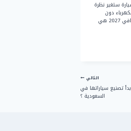
يارة ستغير نظرة
 التحول للكهرباء دون
التضحية بحرية السفر لمسافات طويلة. نحن في “تيربو سبيد” نتوقع أن تكون سانتافي 2027 هي
التالي
دأ تصنيع سياراتها في
السعودية ؟