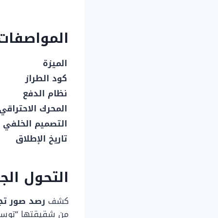
المواصفات 
الميزة
كود الطراز
نظام الدفع
المحرك الاحتراقي
التصميم الخلفي
تاريخ الإطلاق
التحول الج
كشف
رصد صور تج
من شقيقتها “توسان”، حيث تم دمج