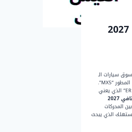
رصد صور تجسسية لهيونداي سانتافي 2027
سوق سيارات الـ
SUV، حيث تظهر هيونداي عزمها على تغيير قواعد اللعبة من خلال الجيل الخامس المطور “MX5”.
السيارة التي رصدت في كاليفورنيا لا تقدم مجرد تحديثات بصرية، بل تحمل رمز “EREV” الذي يعني
هيونداي سانتافي 2027
ين المحركات
للمستهلك الذي يبحث