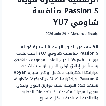
Passion S منافسة
شاومي YU7
بواسطة
Mohamed
29 مايو، 2026
الكشف عن الصور الرسمية لسيارة فوياه
Passion S منافسة شاومي YU7
أعلنت علامة
فوياه –
Voyah
، الذراع الفاخر لمجموعة دونغفنغ،
رسمياً عن إطلاق أولى الصور الرسمية لأحدث
طرازاتها الكهربائية بالكامل، وهي سيارة
Voyah
Passion S
. وباعتبارها “SUV ديناميكية” متطورة،
تستعد هذه المركبة لقلب موازين القوى وتحدي
سوق المركبات متعددة الاستخدامات المحلية
والعالمية المتنامية بشكل متسارع.