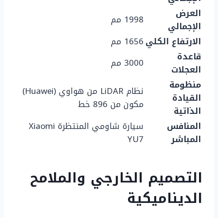
العرض
1998 مم
الإجمالي
الارتفاع الكلي
1656 مم
قاعدة
3000 مم
العجلات
منظومة
نظام LiDAR من هواوي (Huawei)
القيادة
مكون من 896 خط
الذاتية
المنافس
سيارة شاومي المنتظرة Xiaomi
المباشر
YU7
التصميم الخارجي والملامح
الديناميكية