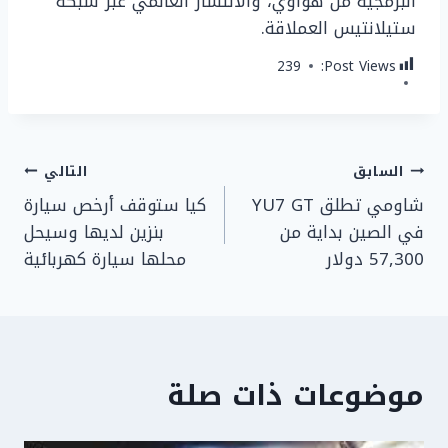
البرمجية من هواوي، والانتشار العالمي عبر شبكة
ستيلانتيس العملاقة.
239
Post Views:
تصفّح
السابق
التالي
شاومي تطلق YU7 GT
كيا ستوقف أرخص سيارة
المقالات
في الصين بداية من
بنزين لديها وسيحل
57,300 دولار
محلها سيارة كهربائية
موضوعات ذات صلة