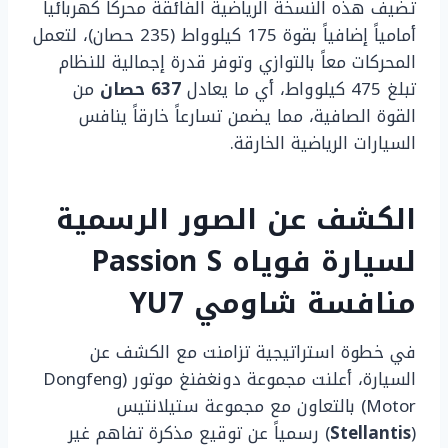
تضيف هذه النسخة الرياضية الفائقة محركاً كهربائياً
أمامياً إضافياً بقوة 175 كيلوواط (235 حصان)، لتعمل
المحركات معاً بالتوازي وتوفر قدرة إجمالية للنظام
تبلغ 475 كيلوواط، أي ما يعادل
637 حصان
من
القوة الصافية، مما يضمن تسارعاً خارقاً ينافس
السيارات الرياضية الخارقة.
الكشف عن الصور الرسمية
لسيارة فوياه Passion S
منافسة شاومي YU7
في خطوة استراتيجية تزامنت مع الكشف عن
السيارة، أعلنت مجموعة دونغفنغ موتور (Dongfeng
Motor) بالتعاون مع مجموعة ستيلانتيس
(
Stellantis
) رسمياً عن توقيع مذكرة تفاهم غير