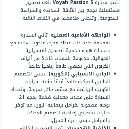
تتميز سيارة
Voyah Passion S
بلغة تصميم
مستقبلية تجمع بين الأناقة الشديدة والشراسة
الهجومية، وتتجلى ملامحها في النقاط التالية:
الواجهة الأمامية العضلية:
تأتي السيارة
بمقدمة حادة ذات غطاء محرك منحوت بعناية مع
فتححات هواء مدمجة لتحسين الانسيابية
الهوائية، مدعومة بلمسات فاخرة من ألياف
الكربون التي تضفي طابعاً رياضياً خالصاً.
الجانب الانسيابي (الكوبيه):
يتبنى التصميم
الجانبي للمركبة طابعاً أنيقاً يشبه سيارات
الكوبيه الرياضية مع سقف مائل بمرونة، وتتحرك
السيارة على عجلات معدنية ضخمة بحجم 21
بوصة مصحوبة بفرامل برتقالية اللون، مع توفر
خيارات تخصيص إضافية لتصميم العجلات
والفرامل حسب رغبة العميل.
الخلفية الهجومية:
يتميز التصميم الخلفي