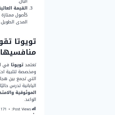
البال.
القيمة العالية عند إ
كأصول ممتازة م
المدى الطويل.
تويوتا تقو
منافسيها 
تعتمد
تويوتا
في ال
ومخصصة لتلبية احت
التي تجمع بين هجائ
اليابانية تدرس حال
الموثوقية والامتد
الواعد.
171
Post Views: