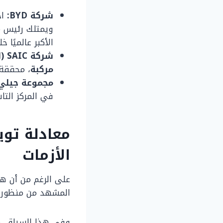
شركة BYD:
اح
ويمتلك رئيس م
الأكبر عالميًا 
شركة SAIC (المالكة لعلامة MG):
مركبة
، محققة 
مجموعة جيلي 
في المركز التا
الأزمات
على الرغم من أن هذا
المشهد من منظور 
وفي هذا السياق، ص