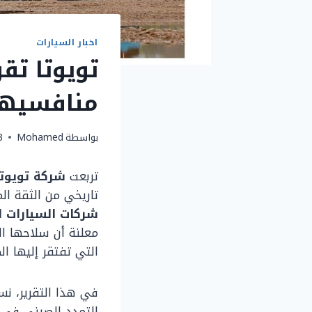
اخبار السيارات
تويوتا تق
منافسيها
بواسطة
Mohamed
3 يوليو
تربعت
شركة تويوتا 
تاريخي من الثقة ال
شركات السيارات ا
معلنة أن سلاحها ال
التي تفتقر إليها ال
في هذا التقرير، نس
التمدد الصيني في أس