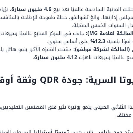
تلت المرتبة السادسة عالميًا بعد بيع
4.6 مليون سيارة
، بزيا
جلس إدارتها، وانغ تشوانفو، خطة طموحة للإطاحة بالمنافسي
خلال السنوات الخمس المقبلة.
جاءت في المركز السابع عالميًا بمبيعات
نموًا بنسبة
12.3%
على أساس سنوي.
(المالكة لشركة فولفو):
حققت القفزة الأكبر بنمو هائل بل
سع عالميًا بمبيعات ناهزت
4.12 مليون سيارة
.
معادلة تويوتا السرية: جودة QDR وث
 الثلاثي الصيني ينمو بوتيرة تثير قلق المصنعين التقليديين، 
مختلف.
رّح
جون باباس
، نائب رئيس
تويوتا أستراليا
للمبيعات الوطن