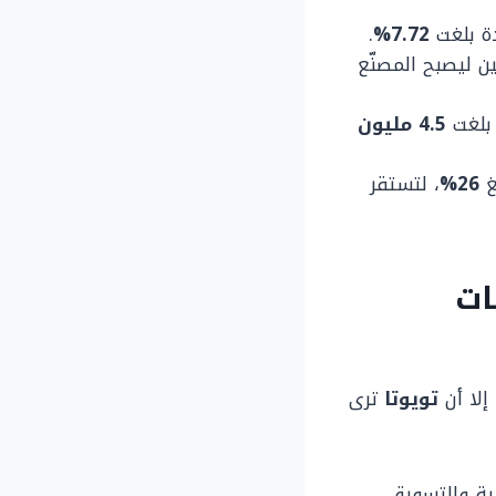
دة بلغت
7.72%
.
ن ليصبح المصنّع
 بلغت
4.5 مليون
غ
26%
، لتستقر
قة أوقات
إلا أن
تويوتا
ترى
ية والتسويق،