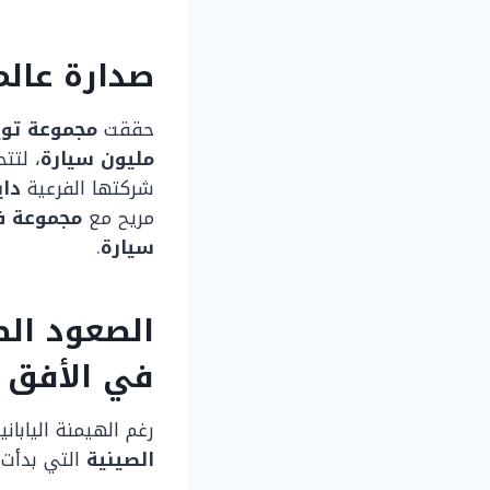
صدارة عال
حققت
مجموعة توي
مليون سيارة
، لتت
شركتها الفرعية
دا
مريح مع
مجموعة ف
سيارة
.
الصعود ال
في الأفق
رغم الهيمنة اليابا
الصينية
التي بدأت ت