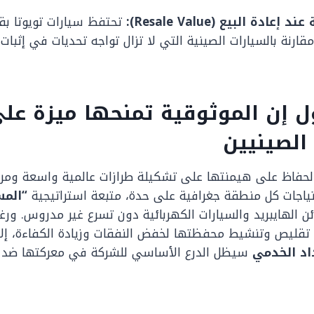
عادة البيع (Resale Value):
تحتفظ سيارات تويوتا بق
قارنة بالسيارات الصينية التي لا تزال تواجه تحديات في إثبات
ل إن الموثوقية تمنحها ميزة عل
الصينيين
حفاظ على هيمنتها على تشكيلة طرازات عالمية واسعة ومرنة
ياجات كل منطقة جغرافية على حدة، متبعة استراتيجية
“المس
ن الهايبريد والسيارات الكهربائية دون تسرع غير مدروس. ورغم
يًا تقليص وتنشيط محفظتها لخفض النفقات وزيادة الكفاءة، إلا
اد الخدمي
سيظل الدرع الأساسي للشركة في معركتها ضد ا