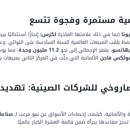
مية مستمرة وفجوة تتسع
وتا
(بما في ذلك علامتها الفاخرة
لكزس
) إنجازًا استثنائيًا ب
حفظ بلقب المبيعات العالمية للسنة السادسة على التوالي. وع
يهاتسو
، يقفز الإجمالي إلى نحو
11.2 مليون وحدة
، مما يو
ولكس فاجن
الألمانية التي حلّت في المركز الثاني بمبيعات 
صاروخي للشركات الصينية: تهديد
نية والألمانية، كشفت إحصاءات الأسواق عن نمو مرعب لـ
صناعة
حجز مقاعدها بجرأة ضمن قائمة العشرة الكبار عالميًا: