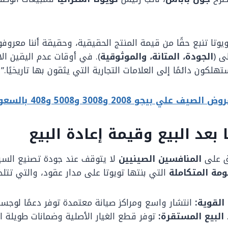
وتا تنبع حقًا من قيمة المنتج الحقيقية، وحقيقة أننا معروفون
ى (
الجودة، المتانة، والموثوقية
). في أوقات عدم اليقين ال
تهلكون دائمًا إلى العلامات التجارية التي يثقون بها تاريخيًا.”
 بيجو 2008 و3008 و5008 و408 بالسعودية
بعد البيع وقيمة إعادة البيع
وق على
المنافسين الصينيين
لا يتوقف عند جودة تصنيع السي
مة المتكاملة
التي بنتها تويوتا على مدار عقود، والتي تت
القوية:
انتشار واسع ومراكز صيانة معتمدة توفر دعمًا لوجستيًا
البيع المستقرة:
توفر قطع الغيار الأصلية وضمانات طويلة ال