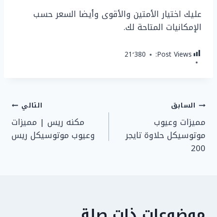
عليك اختيار الأمتين والأقوى وأيضا السعر حسب
الإمكانيات المتاحة لك.
21٬380
Post Views:
تصفّح
السابق
التالي
مميزات وعيوب
مكنه ريس | مميزات
المقالات
موتوسيكل حلاوة تايجر
وعيوب موتوسيكل ريس
200
موضوعات ذات صلة