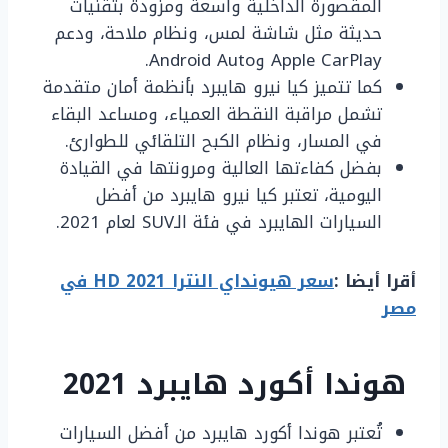
المقصورة الداخلية واسعة ومزودة بتقنيات
حديثة مثل شاشة لمس، ونظام ملاحة، ودعم
Apple CarPlay وAndroid Auto.
كما تتميز كيا نيرو هايبرد بأنظمة أمان متقدمة
تشمل مراقبة النقطة العمياء، ومساعد البقاء
في المسار، ونظام الكبح التلقائي للطوارئ.
بفضل كفاءتها العالية ومرونتها في القيادة
اليومية، تعتبر كيا نيرو هايبرد من أفضل
السيارات الهايبرد في فئة الـSUV لعام 2021.
أقرا أيضا :
سعر هيونداي النترا HD 2021 في
مصر
هوندا أكورد هايبرد 2021
تُعتبر هوندا أكورد هايبرد من أفضل السيارات