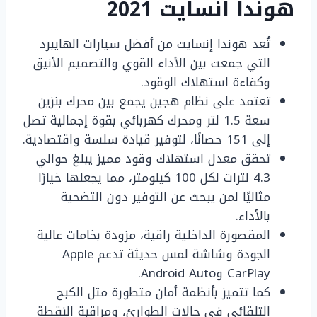
هوندا انسايت 2021
تُعد هوندا إنسايت من أفضل سيارات الهايبرد
التي جمعت بين الأداء القوي والتصميم الأنيق
وكفاءة استهلاك الوقود.
تعتمد على نظام هجين يجمع بين محرك بنزين
سعة 1.5 لتر ومحرك كهربائي بقوة إجمالية تصل
إلى 151 حصانًا، لتوفير قيادة سلسة واقتصادية.
تحقق معدل استهلاك وقود مميز يبلغ حوالي
4.3 لترات لكل 100 كيلومتر، مما يجعلها خيارًا
مثاليًا لمن يبحث عن التوفير دون التضحية
بالأداء.
المقصورة الداخلية راقية، مزودة بخامات عالية
الجودة وشاشة لمس حديثة تدعم Apple
CarPlay وAndroid Auto.
كما تتميز بأنظمة أمان متطورة مثل الكبح
التلقائي في حالات الطوارئ، ومراقبة النقطة