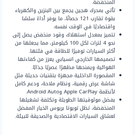
المنخفضة.
تأتي بمحرك هجين يجمع بين البنزين والكهرباء
بقوة تقارب 121 حصانًا، ما يوفر أداءً سلسًا
واقتصاديًا في الوقت نفسه.
تتميز بمعدل استهلاك وقود منخفض يصل إلى
نحو 4 لترات لكل 100 كيلومتر، مما يجعلها من
أكثر السيارات توفيرًا للطاقة في فئتها.
تصميمها الخارجي انسيابي يعزز من كفاءتها
الهوائية ويمنحها مظهرًا عصريًا جذابًا.
المقصورة الداخلية مجهزة بتقنيات حديثة مثل
شاشة عرض رقمية، ونظام ملاحة، ودعم كامل
لأنظمة Apple CarPlay وAndroid Auto.
بفضل موثوقيتها الطويلة وتكلفة تشغيلها
المنخفضة، تظل تويوتا بريوس الخيار المفضل
لعشاق السيارات الاقتصادية والصديقة للبيئة.