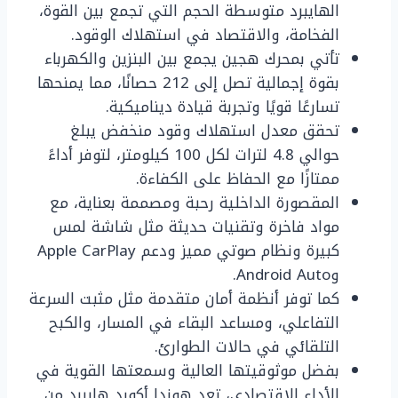
الهايبرد متوسطة الحجم التي تجمع بين القوة،
الفخامة، والاقتصاد في استهلاك الوقود.
تأتي بمحرك هجين يجمع بين البنزين والكهرباء
بقوة إجمالية تصل إلى 212 حصانًا، مما يمنحها
تسارعًا قويًا وتجربة قيادة ديناميكية.
تحقق معدل استهلاك وقود منخفض يبلغ
حوالي 4.8 لترات لكل 100 كيلومتر، لتوفر أداءً
ممتازًا مع الحفاظ على الكفاءة.
المقصورة الداخلية رحبة ومصممة بعناية، مع
مواد فاخرة وتقنيات حديثة مثل شاشة لمس
كبيرة ونظام صوتي مميز ودعم Apple CarPlay
وAndroid Auto.
كما توفر أنظمة أمان متقدمة مثل مثبت السرعة
التفاعلي، ومساعد البقاء في المسار، والكبح
التلقائي في حالات الطوارئ.
بفضل موثوقيتها العالية وسمعتها القوية في
الأداء الاقتصادي، تعد هوندا أكورد هايبرد من