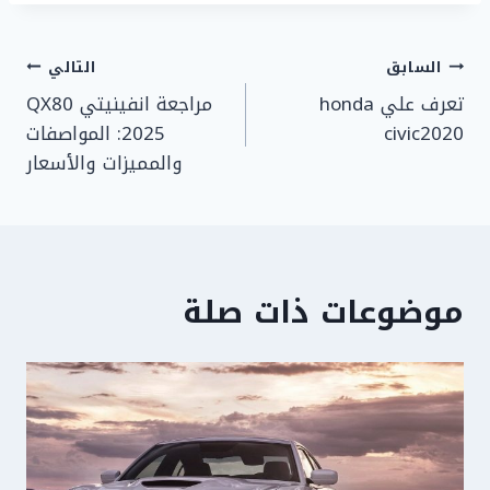
تصفّح
السابق
التالي
تعرف علي honda
مراجعة انفينيتي QX80
المقالات
civic2020
2025: المواصفات
والمميزات والأسعار
موضوعات ذات صلة