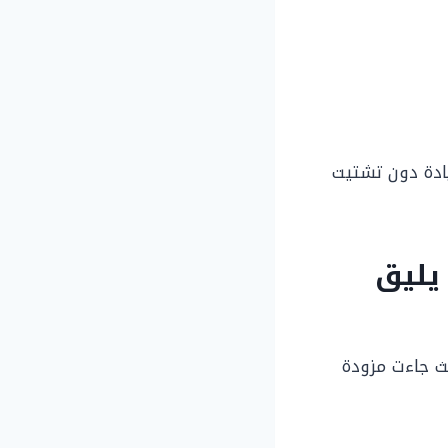
يادة دون تشتيت
يفيك 2020: أمان يليق
ث جاءت مزودة