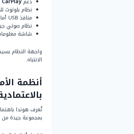
دعم
 CarPlay
نظام بلوتوث ل
منافذ USB أمامية
نظام صوتي جيد 
شاشة معلومات 
واجهة النظام بسيطة
الانتباه.
بالاعتمادية 
تُعرف هوندا باهتما
بمجموعة جيدة من أن