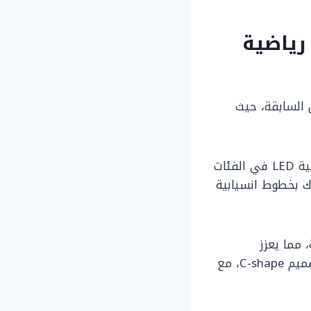
ندا سيفيك 2020: روح رياضية
السابقة، حيث
تتميز الواجهة الأمامية بشبك أنيق يتوسطه شعار هوندا، مع مصابيح أمامية بتقنية LED في الفئات
حرك بخطوط انسيابية
 مما يعزز
الإحساس بالحركة حتى أثناء التوقف. أما الخلفية، فجاءت بمصابيح LED مميزة بتصميم C-shape، مع