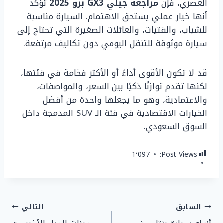
العصري، فإن
مراجعة جيلي GX3 برو 2025
تؤكد
أنها خيار عملي يستحق الاهتمام. السيارة مناسبة
للشباب، والفتيات، والعائلات الصغيرة التي تحتاج إلى
سيارة موثوقة للتنقل اليومي دون تكاليف مرتفعة.
قد لا تكون الأقوى أداءً أو الأكثر فخامة في فئتها،
لكنها تقدم توازنًا ذكيًا بين السعر، والمواصفات،
والاعتمادية، وهو ما يجعلها واحدة من أفضل
الخيارات الاقتصادية في فئة الـ SUV المدمجة داخل
السوق السعودي.
1٬097
Post Views:
تصفّح
السابق
التالي