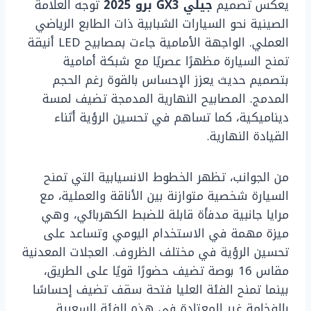
يعكس تصميم
جيلي GX3 برو 2025
توجه العلامة
الصينية نحو السيارات الشبابية ذات الطابع الرياضي
العملي. الواجهة الأمامية جاءت بمصابيح LED أنيقة
تمنح السيارة مظهرًا عصريًا مع شبكة أمامية
بتصميم حديث يعزز الإحساس بالقوة رغم الحجم
المدمج. المصابيح النهارية المدمجة تضيف لمسة
ديناميكية، كما تساهم في تحسين الرؤية أثناء
القيادة النهارية.
من الجوانب، تظهر الخطوط الانسيابية التي تمنح
السيارة شخصية متوازنة بين الأناقة والعملية، مع
مرايا جانبية مدفأة قابلة للضبط الكهربائي، وهي
ميزة مهمة في الاستخدام اليومي وتساعد على
تحسين الرؤية في مختلف الظروف. العجلات المعدنية
مقاس 16 بوصة تضيف حضورًا قويًا على الطريق،
بينما تمنح الفئة العليا فتحة سقف تضيف إحساسًا
بالفخامة غير المعتادة في هذه الفئة السعرية.