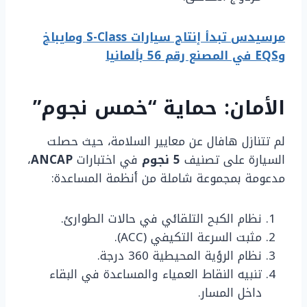
مرسيدس تبدأ إنتاج سيارات S-Class ومايباخ
وEQS في المصنع رقم 56 بألمانيا
الأمان: حماية “خمس نجوم”
لم تتنازل هافال عن معايير السلامة، حيث حصلت
السيارة على تصنيف
5 نجوم
في اختبارات
ANCAP
،
مدعومة بمجموعة شاملة من أنظمة المساعدة:
نظام الكبح التلقائي في حالات الطوارئ.
مثبت السرعة التكيفي (ACC).
نظام الرؤية المحيطية 360 درجة.
تنبيه النقاط العمياء والمساعدة في البقاء
داخل المسار.