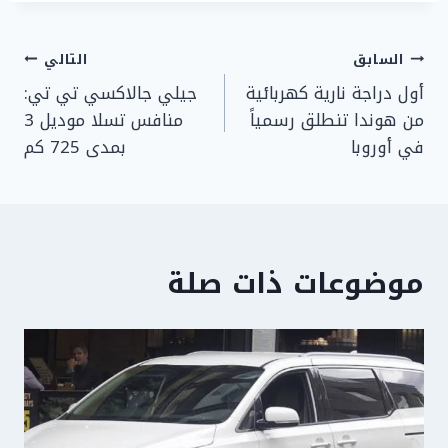
تصفّح
السابق
التالي
أول دراجة نارية كهربائية
جيلي جالاكسي تي تي:
المقالات
من هوندا تنطلق رسمياً
منافس تسلا موديل 3
في أوروبا
بمدى 725 كم
موضوعات ذات صلة