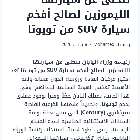
الليموزين لصالح أفخم
سيارة SUV من تويوتا
بواسطة
Mohamed
8 يوليو، 2026
رئيسة وزراء اليابان تتخلى عن سيارتها
الليموزين لصالح أفخم سيارة SUV من تويوتا
يُعد
اختيار مركبات القادة ورؤساء الدول مسألة بالغة
الأهمية تعكس الهوية الصناعية لبلدانهم؛ وفي
هذا الجانب، تمتلك اليابان حظاً وفيراً بوجود عملاق
بحجم
تويوتا
، وتحديداً علامتها الفرعية الفاخرة
سينشري (Century)
التي تبني بدقة نوعية
السيارات الاستثنائية المناسبة لهذه المهام
الرسمية. وفي خطوة لافتة، استبدلت رئيسة الوزراء
اليابانية، ساناي تاكايتشي، سيارتها الليموزين