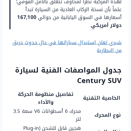
لهذه المركبة نظراً لمخاوف تتعلق بالأمن القومي؛
علماً بأن نسخة الركاب العادية من السيارة تبدأ
أسعارها في السوق اليابانية من حوالي
167,100
دولار أمريكي
.
شيري تعلن استبدال سياراتها في حال حدوث حريق
من البطارية
جدول المواصفات الفنية لسيارة
Century SUV
تفاصيل منظومة الحركة
الخاصية التقنية
والأداء
محرك 6 أسطوانات V6 سعة 3.5
نوع المحرك
لتر
هجين قابل للشحن (Plug-in