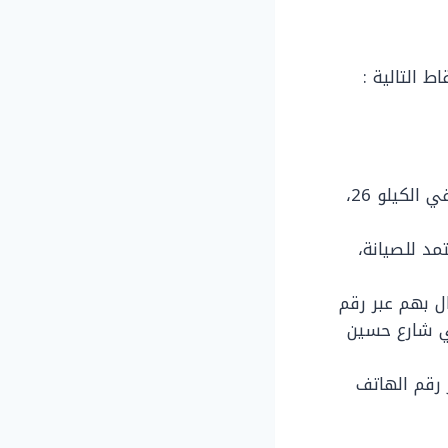
 التالية :
مركز أوتو إيجبت : يقع مركز الصيانة في منطقة أبو رواش، حيث يقع تحديدًا في الكيلو 26،
مد للصيانة،
 بهم عبر رقم
 في شارع حسين
 رقم الهاتف