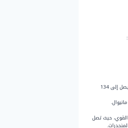
السيارة الاقتصادية نيسان صني بها محرك رباعي الأسطوانات، وعزم الدوران يصل إلى 134
20 تتمحور حول المحرك القوي، حيث تصل