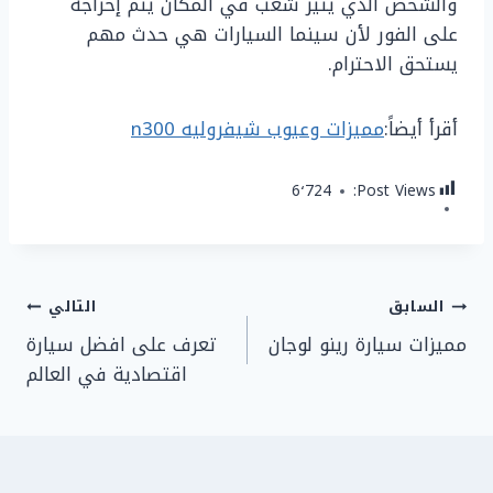
والشخص الذي يثير شغب في المكان يتم إخراجه
على الفور لأن سينما السيارات هي حدث مهم
يستحق الاحترام.
أقرأ أيضاً:
مميزات وعيوب شيفروليه n300
6٬724
Post Views:
تصفّح
السابق
التالي
مميزات سيارة رينو لوجان
تعرف على افضل سيارة
المقالات
اقتصادية في العالم